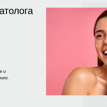
атолога
е и
ике.