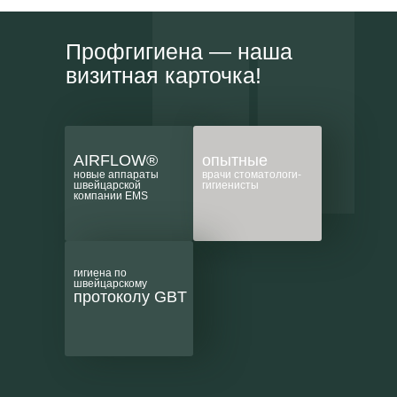
Профгигиена — наша
визитная карточка!
AIRFLOW®
опытные
новые аппараты
врачи стоматологи-
швейцарской
гигиенисты
компании EMS
гигиена по
швейцарскому
протоколу GBT
Гигиена полости рта 1+1