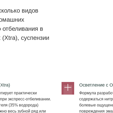
сколько видов
домашних
 отбеливания в
 (Xtra), суспензии
Xtra)
Осветление с O
тирует практически
Формула разработ
при экспресс-отбеливании.
содержаться нитр
геля (35% водорода)
болевые ощущени
жно весь зубной ряд или
повреждения эма