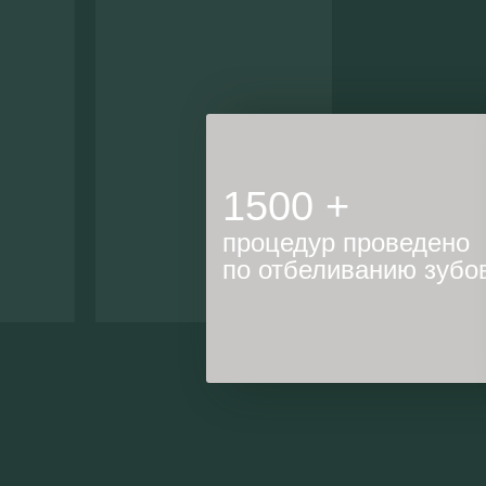
вление прикуса
1500 +
нем возрасте
о-
процедур проведено
по отбеливанию зубо
стины