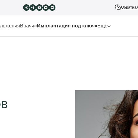
Обратная
ложения
Врачи
«Имплантация под ключ»
Ещё
ов