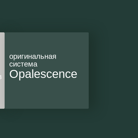
оригинальная
система
Opalescence
в