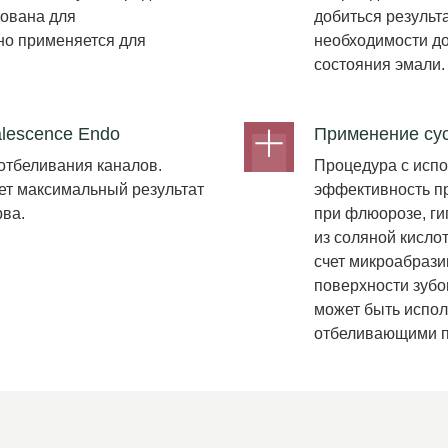
дована для
добиться результ
но применяется для
необходимости до
состояния эмали.
lescence Endo
Применение сус
отбеливания каналов.
Процедура с испо
ет максимальный результат
эффективность п
рва.
при флюорозе, ги
из соляной кислот
счет микроабрази
поверхности зубо
может быть испол
отбеливающими п