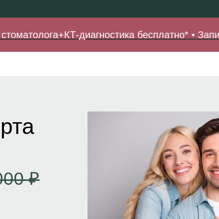
толога+КТ-диагностика бесплатно* • Записатьс
 рта
000 ₽