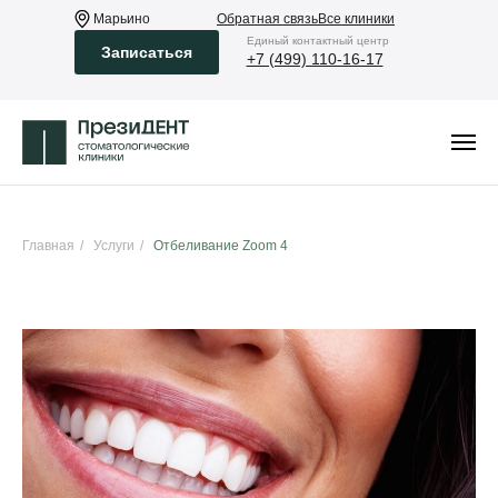
Марьино
Обратная связь
Все клиники
Eдиный контактный центр
Записаться
+7 (499) 110-16-17
Главная
/
Услуги
/
Отбеливание Zoom 4